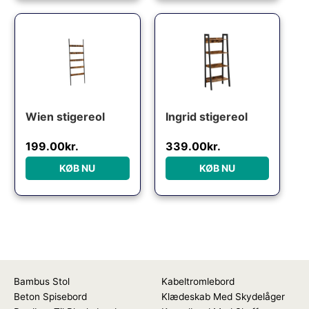
Wien stigereol
Ingrid stigereol
199.00
kr.
339.00
kr.
KØB NU
KØB NU
Bambus Stol
Kabeltromlebord
Beton Spisebord
Klædeskab Med Skydelåger