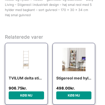
Living – Stigereol i industrielt design – høj smal reol med 5
hylder med bagkant – sort gulvreol – 170 x 30 x 34 cm
Høj smal gulvreol
Relaterede varer
Den oprindelige pris var: 1,209.00kr..
Den aktuelle pris er: 906.75kr..
TVILUM delta stigereol – hvidt/eg træ, 4 hylder og 1 skuffe, asymmetrisk
Stigereol med hylder – bogreol – rustik brun 186 x 64 x 34 – Reoler og hylder > Reoler – gulvreoler og stuereoler – Daily-Living
906.75
kr.
498.00
kr.
KØB NU
KØB NU