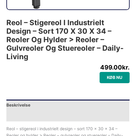
Reol – Stigereol I Industrielt
Design – Sort 170 X 30 X 34 –
Reoler Og Hylder > Reoler –
Gulvreoler Og Stuereoler – Daily-
Living
499.00
kr.
KØB NU
Beskrivelse
Yderligere information
Reol – stigereol i industrielt design – sort 170 x 30 x 34 –
Reoler og hylder > Reoler – gulvreoler og stuereoler – Daily-