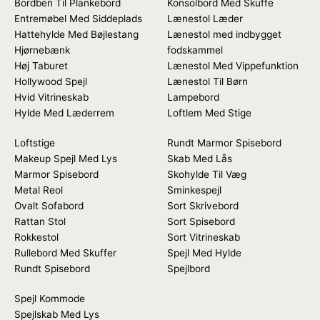
Bordben Til Plankebord
Konsolbord Med Skuffe
Entremøbel Med Siddeplads
Lænestol Læder
Hattehylde Med Bøjlestang
Lænestol med indbygget
Hjørnebænk
fodskammel
Høj Taburet
Lænestol Med Vippefunktion
Hollywood Spejl
Lænestol Til Børn
Hvid Vitrineskab
Lampebord
Hylde Med Læderrem
Loftlem Med Stige
Loftstige
Rundt Marmor Spisebord
Makeup Spejl Med Lys
Skab Med Lås
Marmor Spisebord
Skohylde Til Væg
Metal Reol
Sminkespejl
Ovalt Sofabord
Sort Skrivebord
Rattan Stol
Sort Spisebord
Rokkestol
Sort Vitrineskab
Rullebord Med Skuffer
Spejl Med Hylde
Rundt Spisebord
Spejlbord
Spejl Kommode
Spejlskab Med Lys