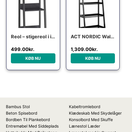
Reol – stigereol i industrielt design – sort 170 x 30 x 34 – Reoler og hylder > Reoler – gulvreoler og stuereoler – Daily-Living
ACT NORDIC Wally reol, m. trappeform og 5 hylder – sort MDF
499.00
kr.
1,309.00
kr.
KØB NU
KØB NU
Bambus Stol
Kabeltromlebord
Beton Spisebord
Klædeskab Med Skydelåger
Bordben Til Plankebord
Konsolbord Med Skuffe
Entremøbel Med Siddeplads
Lænestol Læder