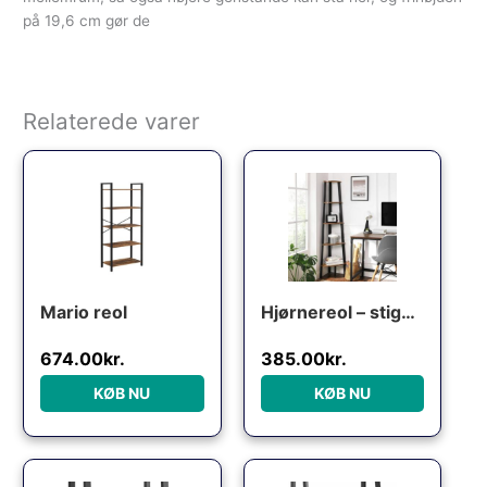
på 19,6 cm gør de
Relaterede varer
Mario reol
Hjørnereol – stigereol i industrielt design – rustik brun – Reoler og hylder > Reoler – gulvreoler og stuereoler – Daily-Living
674.00
kr.
385.00
kr.
KØB NU
KØB NU