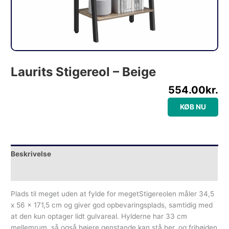
Laurits Stigereol – Beige
554.00
kr.
KØB NU
Beskrivelse
Yderligere information
Plads til meget uden at fylde for megetStigereolen måler 34,5
x 56 x 171,5 cm og giver god opbevaringsplads, samtidig med
at den kun optager lidt gulvareal. Hylderne har 33 cm
mellemrum, så også højere genstande kan stå her, og frihøjden