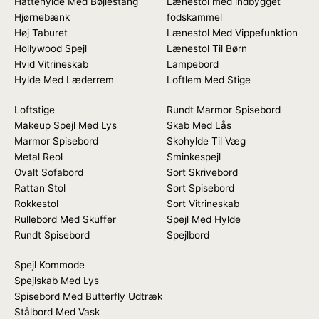
Hattehylde Med Bøjlestang
Lænestol med indbygget
Hjørnebænk
fodskammel
Høj Taburet
Lænestol Med Vippefunktion
Hollywood Spejl
Lænestol Til Børn
Hvid Vitrineskab
Lampebord
Hylde Med Læderrem
Loftlem Med Stige
Loftstige
Rundt Marmor Spisebord
Makeup Spejl Med Lys
Skab Med Lås
Marmor Spisebord
Skohylde Til Væg
Metal Reol
Sminkespejl
Ovalt Sofabord
Sort Skrivebord
Rattan Stol
Sort Spisebord
Rokkestol
Sort Vitrineskab
Rullebord Med Skuffer
Spejl Med Hylde
Rundt Spisebord
Spejlbord
Spejl Kommode
Spejlskab Med Lys
Spisebord Med Butterfly Udtræk
Stålbord Med Vask