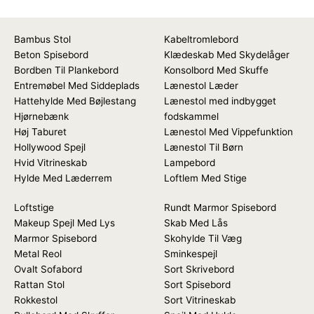
Bambus Stol
Kabeltromlebord
Beton Spisebord
Klædeskab Med Skydelåger
Bordben Til Plankebord
Konsolbord Med Skuffe
Entremøbel Med Siddeplads
Lænestol Læder
Hattehylde Med Bøjlestang
Lænestol med indbygget
Hjørnebænk
fodskammel
Høj Taburet
Lænestol Med Vippefunktion
Hollywood Spejl
Lænestol Til Børn
Hvid Vitrineskab
Lampebord
Hylde Med Læderrem
Loftlem Med Stige
Loftstige
Rundt Marmor Spisebord
Makeup Spejl Med Lys
Skab Med Lås
Marmor Spisebord
Skohylde Til Væg
Metal Reol
Sminkespejl
Ovalt Sofabord
Sort Skrivebord
Rattan Stol
Sort Spisebord
Rokkestol
Sort Vitrineskab