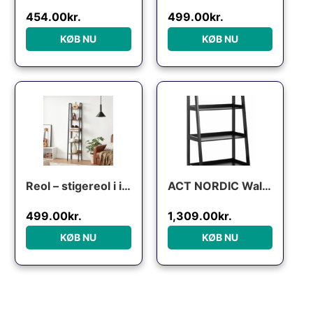
454.00
kr.
499.00
kr.
KØB NU
KØB NU
Reol – stigereol i industrielt design – rustik brun 170 x 30 x 34 – Reoler og hylder > Reoler – gulvreoler og stuereoler – Daily-Living
ACT NORDIC Wally reol, m. trappeform og 5 hylder – sort MDF
499.00
kr.
1,309.00
kr.
KØB NU
KØB NU