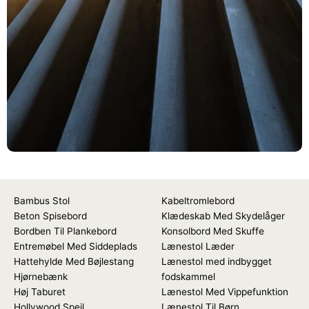
Bambus Stol
Kabeltromlebord
Beton Spisebord
Klædeskab Med Skydelåger
Bordben Til Plankebord
Konsolbord Med Skuffe
Entremøbel Med Siddeplads
Lænestol Læder
Hattehylde Med Bøjlestang
Lænestol med indbygget
Hjørnebænk
fodskammel
Høj Taburet
Lænestol Med Vippefunktion
Hollywood Spejl
Lænestol Til Børn