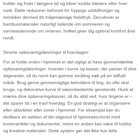
holder sig friskt i længere tid og bliver endda blødere efter hver
vask. Dette reducerer behovet for hyppige udskiftninger og
mindsker dermed dit miljømæssige fodaftryk. Derudover er
bambusmaterialer naturligt kølende om sommeren og
varmeisolerende om vinteren, hvilket giver dig optimal komfort året
rundt.
Smarte opbevaringsløsninger til hverdagen
For at holde orden i hjemmet er det vigtigt at have gennemtænkte
opbevaringsløsninger. Invester i kurve og kasser, der passer til dine
stigereoler, så du nemt kan gemme småting væk på en stilfuld
måde. Brug gerne gennemsigtige beholdere til ting, du ofte skal
bruge, og dekorative kurve til sæsonbestemte genstande. Husk at
mærke dine opbevaringskasser, så du altid ved, hvor tingene er –
det sparer tid i en travl hverdag. En god strategi er at organisere
efter aktiviteter eller zoner i hjemmet. For eksempel kan du
dedikere én sektion af din stigereol til hjemmekontoret med
kontorartikler og dokumenter, mens en anden kan være til hobby-
og kreative materialer. Dette system gør det ikke kun lette