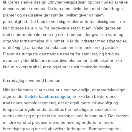
til. Deres slanke design udnytter vægpladsen optimalt uden at virke
dominerende i rummet. Du kan nemt style dem med både bøger,
planter og dekorative genstande, hvilket giver dit hjem
personlighed. Det bedste ved stigereoler er deres alsidighed – de
kan bruges i alle rum, fra badeværelset til stuen. Vælg gerne en
reol i naturmaterialer som eg eller bambus, der giver en varm og
organisk fornemmelse til rummet. Når du indretter med stigereoler,
er det vigtigt at tænke på balancen mellem funktion og æstetik.
Placer de tungeste genstande nederst for stabilitet, og brug de
øverste hylder til lettere dekorative elementer. Dette skaber ikke
kun et sikkert møbel, men også et visuelt tiltalende display.
Bæredygtig søvn med bambus
Når det kommer til at skabe et sundt sovemiljø, er materialevalget
afgørende.
Bedste bambus sengetøj
er ikke kun blødere end
traditionelt bomuldssengetøj, det er også mere miljøvenligt og
temperaturregulerende. Bambus har naturlige antibakterielle
egenskaber og er perfekt for personer med følsom hud. Det kræver
mindre vand at producere end bomuld og er derfor et mere
bæredygtigt valg for miljøbevidste forbrugere. Bambussengetøj